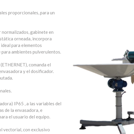
imiento lateral, de comando
les proporcionales, para un
 normalizados, gabinete en
stática orneada, incorpora
 ideal para elementos
le para ambientes pulverulentos.
da (ETHERNET), comanda el
envasadora y el dosificador.
mutada.
nales.
ora) IP65 , a las variables del
mas de la envasadora, e