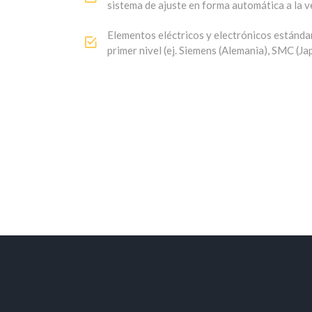
información general de la misma, de utilidad 
Variador electrónico de velocidad con contro
sistema de ajuste en forma automática a la v
Elementos eléctricos y electrónicos estánda
primer nivel (ej. Siemens (Alemania), SMC (Ja