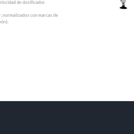
para el usuario del equipo.
l vectorial, con exclusivo
elocidad de dosificador.
r, normalizados con marcas de
pón).