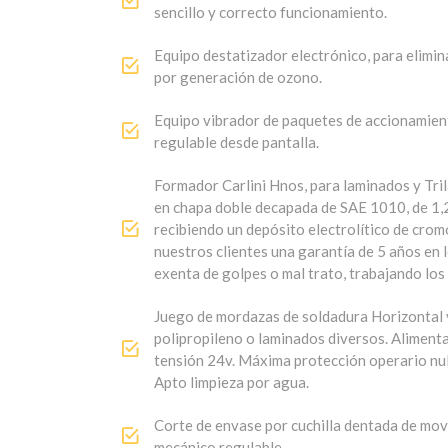
finalización del film, que detiene la maquina 
Sistema para el centrado milimétrico de bob
sencillo y correcto funcionamiento.
Equipo destatizador electrónico, para eliminar
por generación de ozono.
Equipo vibrador de paquetes de accionamien
regulable desde pantalla.
Formador Carlini Hnos, para laminados y Tri
en chapa doble decapada de SAE 1010, de 1,2
recibiendo un depósito electrolítico de crom
nuestros clientes una garantía de 5 años en l
exenta de golpes o mal trato, trabajando los 
Juego de mordazas de soldadura Horizontal y 
polipropileno o laminados diversos. Aliment
tensión 24v. Máxima protección operario nul
Apto limpieza por agua.